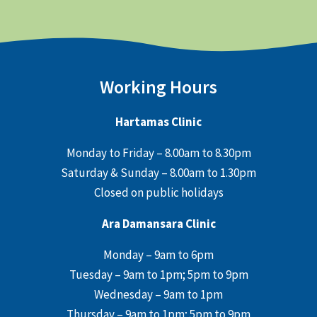
Working Hours
Hartamas Clinic
Monday to Friday – 8.00am to 8.30pm
Saturday & Sunday – 8.00am to 1.30pm
Closed on public holidays
Ara Damansara Clinic
Monday – 9am to 6pm
Tuesday – 9am to 1pm; 5pm to 9pm
Wednesday – 9am to 1pm
Thursday – 9am to 1pm; 5pm to 9pm