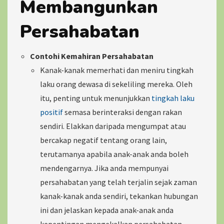
Membangunkan
Persahabatan
Contohi Kemahiran Persahabatan
Kanak-kanak
memerhati dan meniru tingkah
laku orang dewasa
di sekeliling mereka. Oleh
itu, penting untuk menunjukkan
tingkah laku
positif
semasa berinteraksi dengan rakan
sendiri. Elakkan daripada mengumpat atau
bercakap negatif tentang orang lain,
terutamanya apabila anak-anak anda boleh
mendengarnya. Jika anda mempunyai
persahabatan yang telah terjalin sejak zaman
kanak-kanak anda sendiri, tekankan hubungan
ini dan jelaskan kepada anak-anak anda