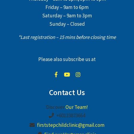
Friday – 9am to 6pm
Saturday – 9am to 3pm
Sunday – Closed
*Last registration – 15 mins before closing time
Please also subscribe us at
Contact Us
Discover
Our Team!
+60123873664
firststepchildclinic@gmail.com