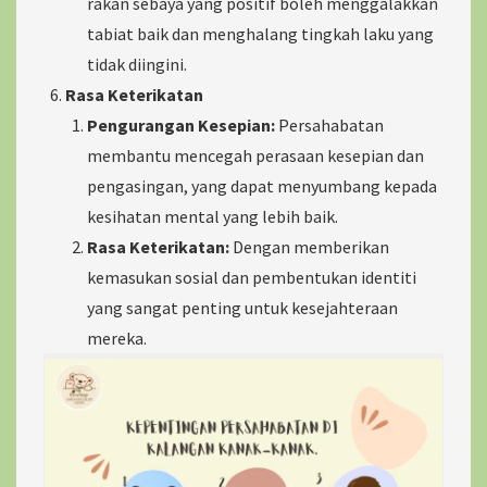
rakan sebaya yang positif boleh menggalakkan
tabiat baik dan menghalang tingkah laku yang
tidak diingini.
Rasa Keterikatan
Pengurangan Kesepian:
Persahabatan
membantu mencegah perasaan kesepian dan
pengasingan, yang dapat menyumbang kepada
kesihatan mental yang lebih baik.
Rasa Keterikatan:
Dengan memberikan
kemasukan sosial dan
pembentukan identiti
yang sangat penting untuk kesejahteraan
mereka.