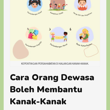
KEPENTINGAN PERSAHABATAN DI KALANGAN KANAK-KANAK.
Cara Orang Dewasa
Boleh Membantu
Kanak-Kanak