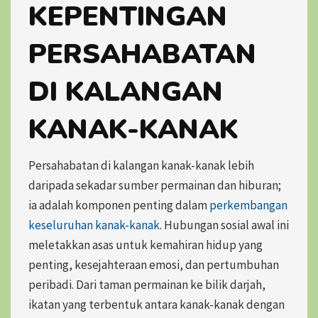
KEPENTINGAN
PERSAHABATAN
DI KALANGAN
KANAK-KANAK
Persahabatan di kalangan kanak-kanak lebih
daripada sekadar sumber permainan dan hiburan;
ia adalah komponen penting dalam
perkembangan
keseluruhan kanak-kanak
. Hubungan sosial awal ini
meletakkan asas untuk
kemahiran hidup yang
penting, kesejahteraan emosi, dan pertumbuhan
peribadi
. Dari taman permainan ke bilik darjah,
ikatan yang terbentuk antara kanak-kanak dengan