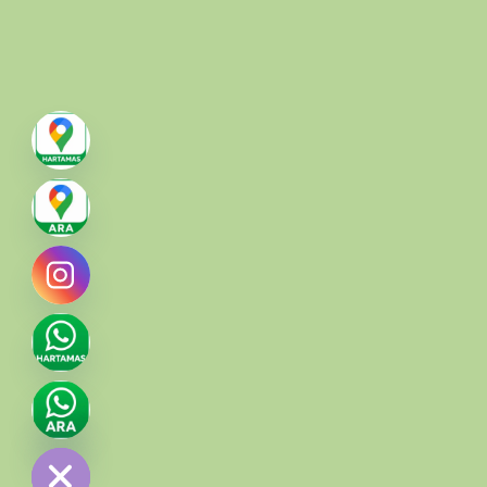
de chaty