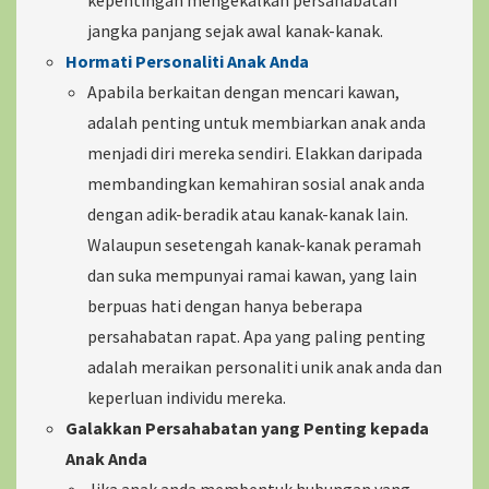
kepentingan mengekalkan persahabatan
jangka panjang sejak awal kanak-kanak.
Hormati Personaliti Anak Anda
Apabila berkaitan dengan mencari kawan,
adalah penting untuk membiarkan anak anda
menjadi diri mereka sendiri. Elakkan daripada
membandingkan kemahiran sosial anak anda
dengan adik-beradik atau kanak-kanak lain.
Walaupun sesetengah kanak-kanak peramah
dan suka mempunyai ramai kawan, yang lain
berpuas hati dengan hanya beberapa
persahabatan rapat. Apa yang paling penting
adalah meraikan personaliti unik anak anda dan
keperluan individu mereka.
Galakkan Persahabatan yang Penting kepada
Anak Anda