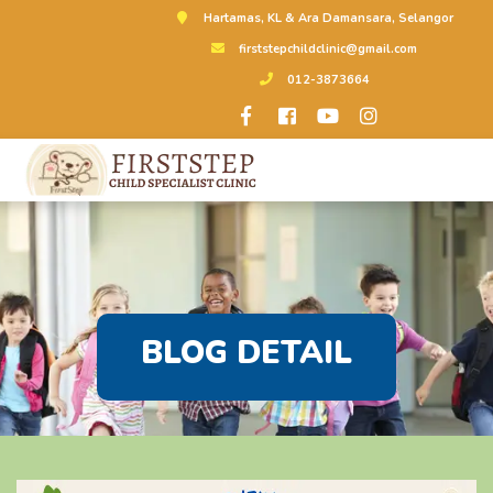
Hartamas, KL & Ara Damansara, Selangor
firststepchildclinic@gmail.com
012-3873664
BLOG DETAIL