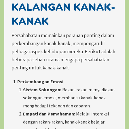
KALANGAN KANAK-
KANAK
Persahabatan memainkan peranan penting dalam
perkembangan kanak-kanak, mempengaruhi
pelbagai aspek kehidupan mereka. Berikut adalah
beberapa sebab utama mengapa persahabatan
penting untuk kanak-kanak:
Perkembangan Emosi
Sistem Sokongan:
Rakan-rakan menyediakan
sokongan emosi, membantu kanak-kanak
menghadapi tekanan dan cabaran
.
Empati dan Pemahaman:
Melalui interaksi
dengan rakan-rakan, kanak-kanak belajar